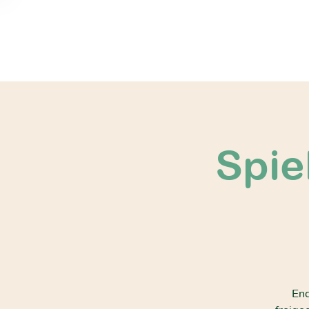
Spie
End