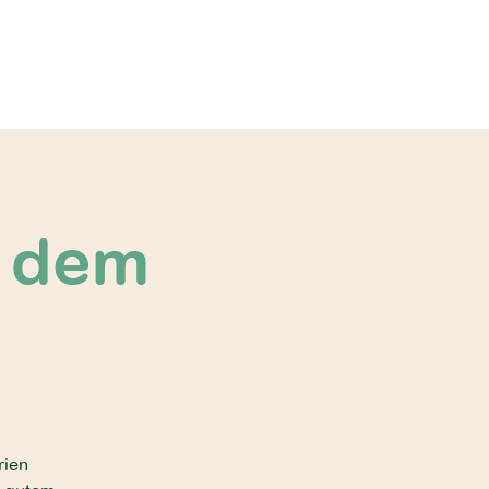
f dem
rien